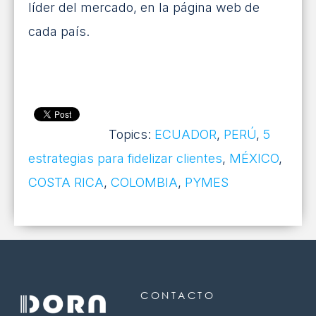
líder del mercado, en la página web de
cada país.
Topics:
ECUADOR
,
PERÚ
,
5
estrategias para fidelizar clientes
,
MÉXICO
,
COSTA RICA
,
COLOMBIA
,
PYMES
CONTACTO