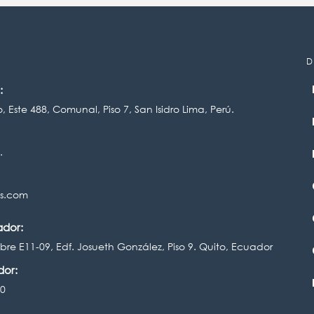
D
:
, Este 488, Comunal, Piso 7, San Isidro Lima, Perú.
.
is.com
ador:
bre E11-09, Edf. Josueth González, Piso 9. Quito, Ecuador
dor:
00