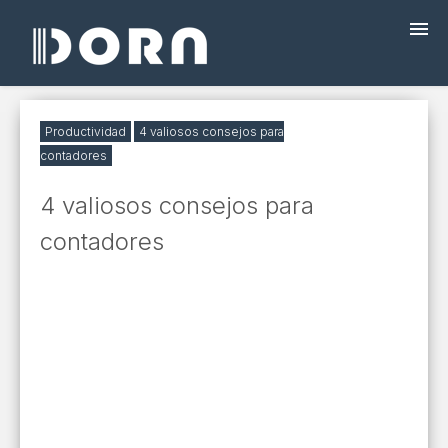
¿QUÉ ES DORA?
Productividad
4 valiosos consejos para
contadores
PROGRAMAS
4 valiosos consejos para
contadores
PRECIOS
FACTURACIÓN ELECTRÓNICA
CAPACITACIÓN
BLOG